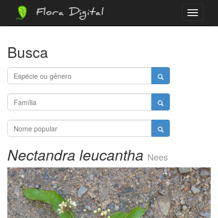
Flora Digital
Menu
Busca
Nectandra leucantha
Nees