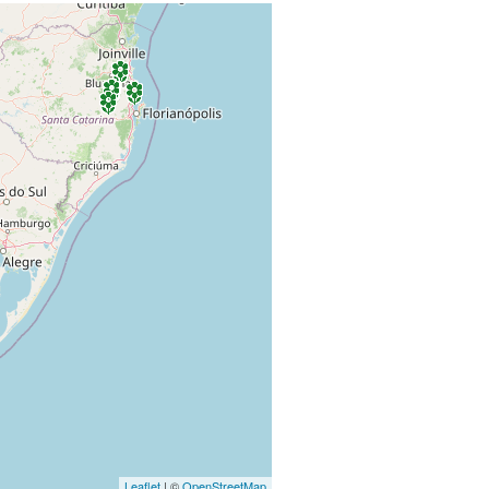
Leaflet
| ©
OpenStreetMap