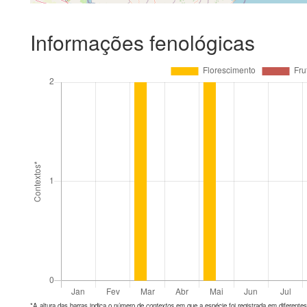
Informações fenológicas
*A altura das barras indica o número de
contextos
em que a espécie foi registrada em diferen