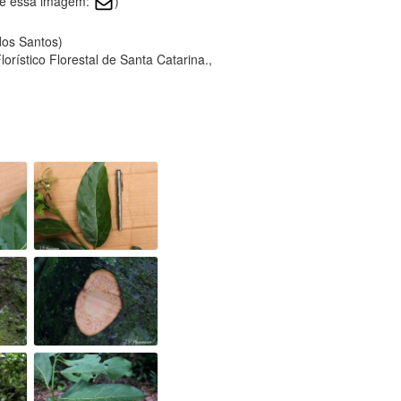
bre essa imagem:
)
 dos Santos)
orístico Florestal de Santa Catarina.,