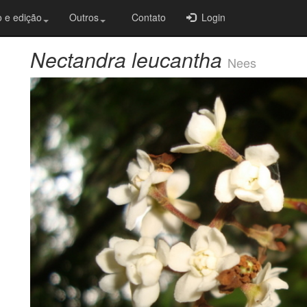
 e edição
Outros
Contato
Login
Nectandra leucantha
Nees