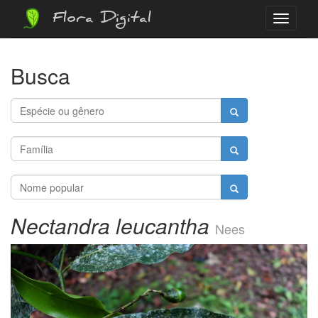
Flora Digital
Menu
Busca
Nectandra leucantha
Nees