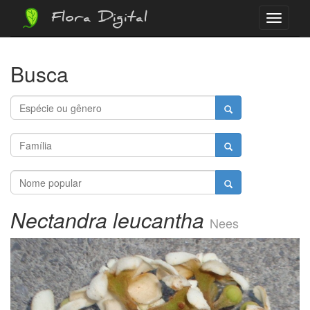
Flora Digital
Menu
Busca
Nectandra leucantha
Nees