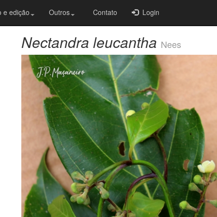
 e edição
Outros
Contato
Login
Nectandra leucantha
Nees