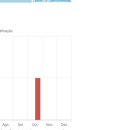
Leaflet
| ©
OpenStreetMap