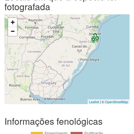
fotografada
+
−
Leaflet
| ©
OpenStreetMap
Informações fenológicas