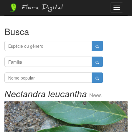
Flora Digital
Menu
Busca
Nectandra leucantha
Nees