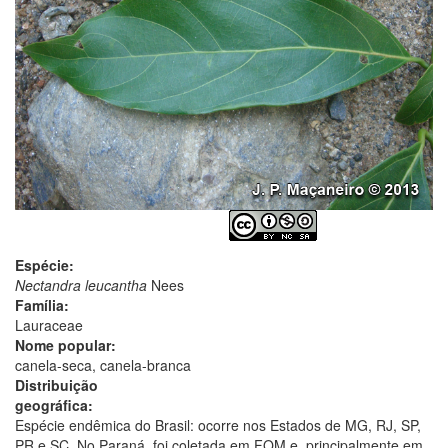
Espécie:
Nectandra leucantha
Nees
Família:
Lauraceae
Nome popular:
canela-seca, canela-branca
Distribuição
geográfica:
Espécie endêmica do Brasil: ocorre nos Estados de MG, RJ, SP,
PR e SC. No Paraná, foi coletada em FOM e, principalmente em