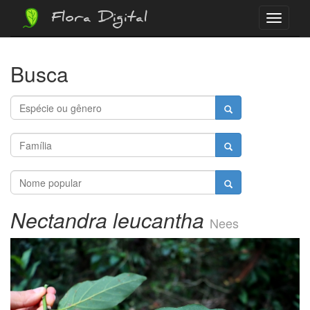
Flora Digital
Menu
Busca
Nectandra leucantha
Nees