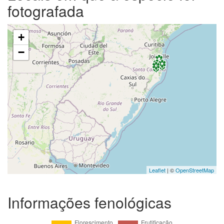
fotografada
+
−
Leaflet
| ©
OpenStreetMap
Informações fenológicas