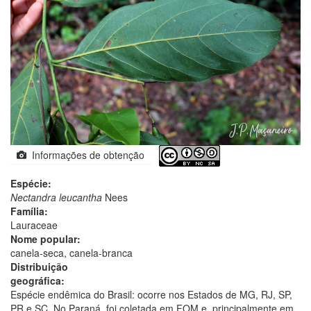
Informações de obtenção
Espécie:
Nectandra leucantha
Nees
Família:
Lauraceae
Nome popular:
canela-seca, canela-branca
Distribuição
geográfica:
Espécie endêmica do Brasil: ocorre nos Estados de MG, RJ, SP,
PR e SC. No Paraná, foi coletada em FOM e, principalmente em