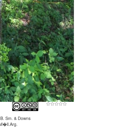
L.B. Sm. & Downs
M�ll.Arg.