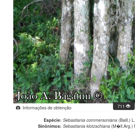
711
Informações de obtenção
Espécie:
Sebastiania commersoniana
(Baill.) 
Sinônimos:
Sebastiania klotzschiana
(M�ll.Arg.) 