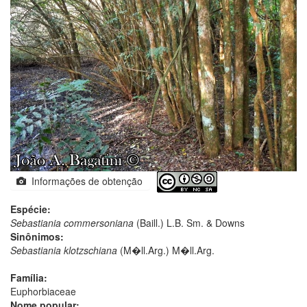
Informações de obtenção
Espécie:
Sebastiania commersoniana
(Baill.) L.B. Sm. & Downs
Sinônimos:
Sebastiania klotzschiana
(M�ll.Arg.) M�ll.Arg.
Família:
Euphorbiaceae
Nome popular: