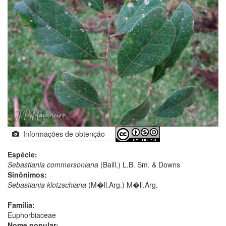
Informações de obtenção
Espécie:
Sebastiania commersoniana
(Baill.) L.B. Sm. & Downs
Sinônimos:
Sebastiania klotzschiana
(M�ll.Arg.) M�ll.Arg.
Família:
Euphorbiaceae
Nome popular: