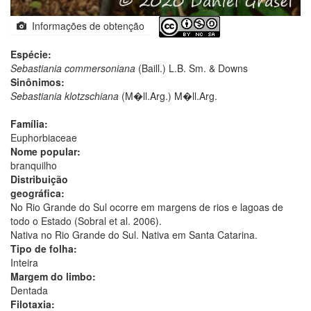
Informações de obtenção
Espécie:
Sebastiania commersoniana
(Baill.) L.B. Sm. & Downs
Sinônimos:
Sebastiania klotzschiana
(M�ll.Arg.) M�ll.Arg.
Família:
Euphorbiaceae
Nome popular:
branquilho
Distribuição
geográfica:
No Rio Grande do Sul ocorre em margens de rios e lagoas de
todo o Estado (Sobral et al. 2006).
Nativa no Rio Grande do Sul. Nativa em Santa Catarina.
Tipo de folha:
Inteira
Margem do limbo:
Dentada
Filotaxia: