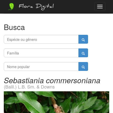
Flora Digital
Menu
Busca
Sebastiania commersoniana
(Baill.) L.B. Sm. & Downs