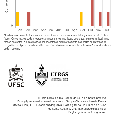
*A altura das barras indica o número de
contextos
em que a espécie foi registrada em diferentes
fases. Os contextos podem representar mesmo mês mas locais diferentes, ou mesmo local, mas
meses diferentes. As informações são resgatadas automaticamente dos dados de obtenção da
fotografia e do tipo de detalhe contido conforme informados. Ausência ou incorreções nestes dados
podem ocorrer.
© Flora Digital do Rio Grande do Sul e de Santa Catarina
Essa página é melhor visualizada com o Google Chrome ou Mozilla Firefox
Citação: Giehl, E.L.H. (coordenador) 2026. Flora digital do Rio Grande do Sul e
de Santa Catarina. URL: http://floradigital.ufsc.br
Página gerada em 0 segundos.