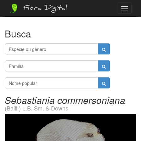
Flora Digital
Menu
Busca
Sebastiania commersoniana
(Baill.) L.B. Sm. & Downs