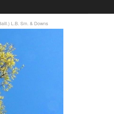
Baill.) L.B. Sm. & Downs