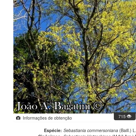
715
Informações de obtenção
Espécie:
Sebastiania commersoniana
(Baill.) 