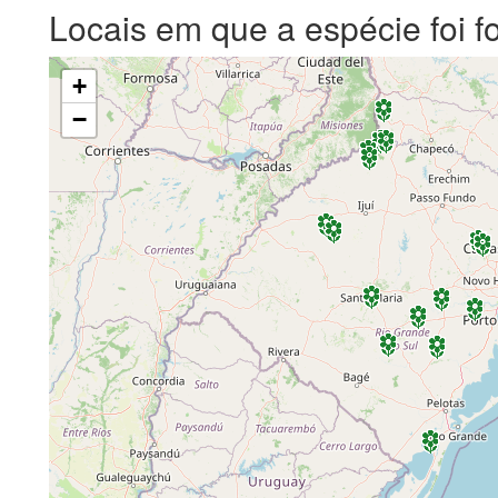
Locais em que a espécie foi f
+
−