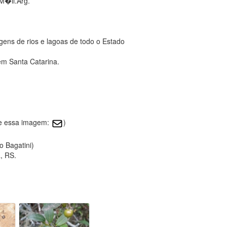
M�ll.Arg.
ens de rios e lagoas de todo o Estado
em Santa Catarina.
re essa imagem:
)
o Bagatini)
, RS.