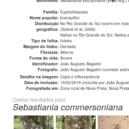
Sinônimos:
Sebastiania klotzschiana
(M�ll.Arg.) 
Família:
Euphorbiaceae
Nome popular:
branquilho
Distribuição
No Rio Grande do Sul ocorre em marg
geográfica:
(Sobral et al. 2006).
Nativa no Rio Grande do Sul. Nativa 
Tipo de folha:
Inteira
Margem do limbo:
Dentada
Filotaxia:
Alterna
Forma de vida:
Árvore
Identificador:
João Augusto Bagatini
Fotógrafo:
João Augusto Bagatini (contatar sob
Detalhe na imagem:
Copa e inflorescência
Data de inclusão:
15/02/2018 (incluída por João August
Fotografada em:
Zona rural de Nova Prata, Nova Prata
Outros resultados para
Sebastiania commersoniana