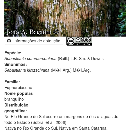
Informações de obtenção
Espécie:
Sebastiania commersoniana
(Baill.) L.B. Sm. & Downs
Sinônimos:
Sebastiania klotzschiana
(M�ll.Arg.) M�ll.Arg.
Família:
Euphorbiaceae
Nome popular:
branquilho
Distribuição
geográfica:
No Rio Grande do Sul ocorre em margens de rios e lagoas de
todo o Estado (Sobral et al. 2006).
Nativa no Rio Grande do Sul. Nativa em Santa Catarina.