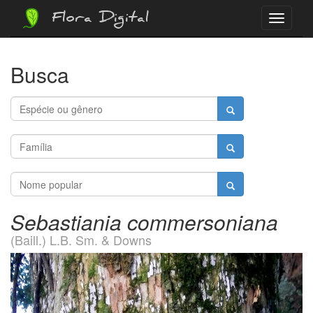
Flora Digital
Menu
Busca
Sebastiania commersoniana
(Baill.) L.B. Sm. & Downs