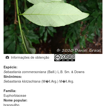
Informações de obtenção
Espécie:
Sebastiania commersoniana
(Baill.) L.B. Sm. & Downs
Sinônimos:
Sebastiania klotzschiana
(M�ll.Arg.) M�ll.Arg.
Família:
Euphorbiaceae
Nome popular:
branquilho