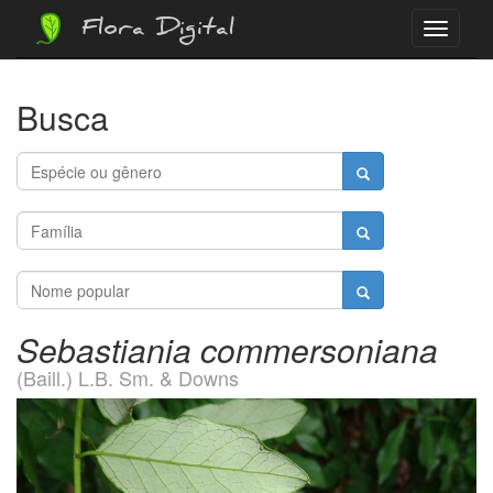
Flora Digital
Menu
Busca
Sebastiania commersoniana
(Baill.) L.B. Sm. & Downs