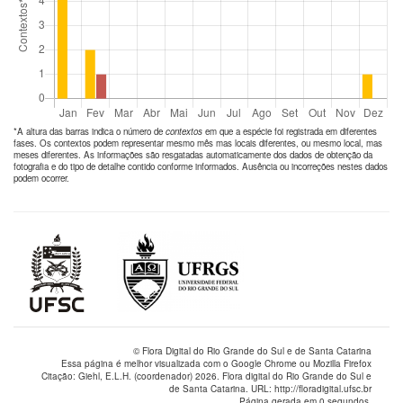
*A altura das barras indica o número de
contextos
em que a espécie foi registrada em diferentes
fases. Os contextos podem representar mesmo mês mas locais diferentes, ou mesmo local, mas
meses diferentes. As informações são resgatadas automaticamente dos dados de obtenção da
fotografia e do tipo de detalhe contido conforme informados. Ausência ou incorreções nestes dados
podem ocorrer.
© Flora Digital do Rio Grande do Sul e de Santa Catarina
Essa página é melhor visualizada com o Google Chrome ou Mozilla Firefox
Citação: Giehl, E.L.H. (coordenador) 2026. Flora digital do Rio Grande do Sul e
de Santa Catarina. URL: http://floradigital.ufsc.br
Página gerada em 0 segundos.