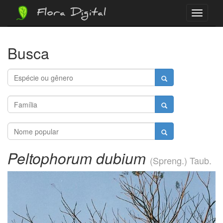
Flora Digital
Menu
Busca
Peltophorum dubium
(Spreng.) Taub.