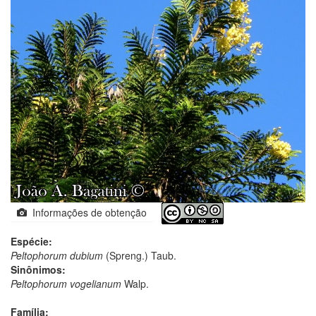
Informações de obtenção
Espécie:
Peltophorum dubium
(Spreng.) Taub.
Sinônimos:
Peltophorum vogelianum
Walp.
Família: