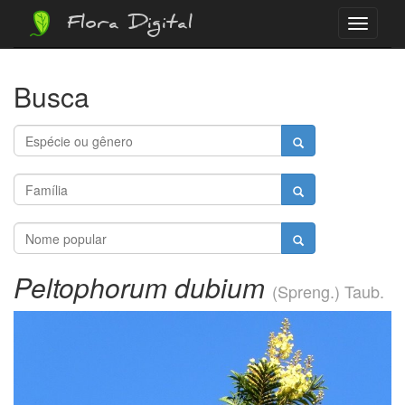
Flora Digital
Menu
Busca
Peltophorum dubium
(Spreng.) Taub.