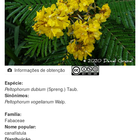
Informações de obtenção
Espécie:
Peltophorum dubium
(Spreng.) Taub.
Sinônimos:
Peltophorum vogelianum
Walp.
Família:
Fabaceae
Nome popular:
canafístula
Distribuição