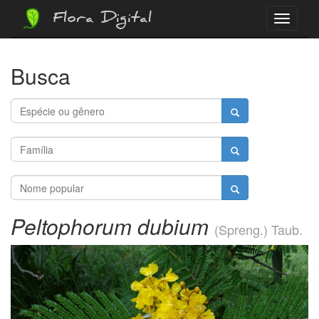
Flora Digital
Menu
Busca
Peltophorum dubium
(Spreng.) Taub.