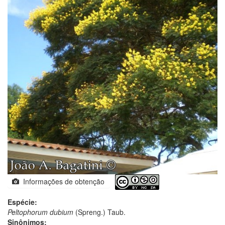
Informações de obtenção
Espécie:
Peltophorum dubium
(Spreng.) Taub.
Sinônimos: