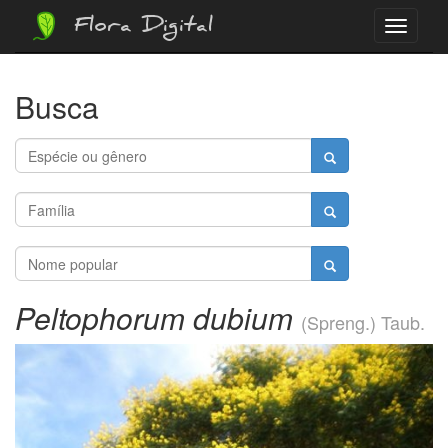
Flora Digital
Menu
Busca
Peltophorum dubium
(Spreng.) Taub.