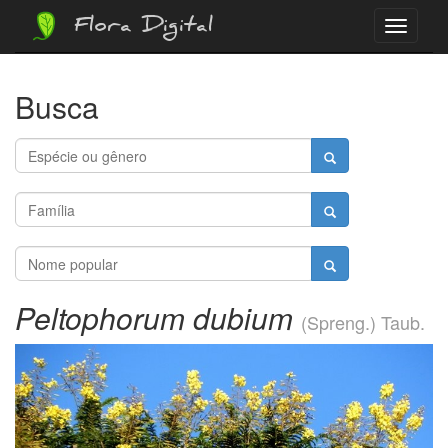
Flora Digital
Menu
Busca
Peltophorum dubium
(Spreng.) Taub.