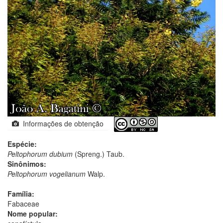
Informações de obtenção
Espécie:
Peltophorum dubium
(Spreng.) Taub.
Sinônimos:
Peltophorum vogelianum
Walp.
Família:
Fabaceae
Nome popular: