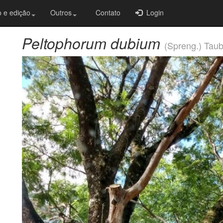
 e edição
Outros
Contato
Login
Peltophorum dubium
(Spreng.) Taub