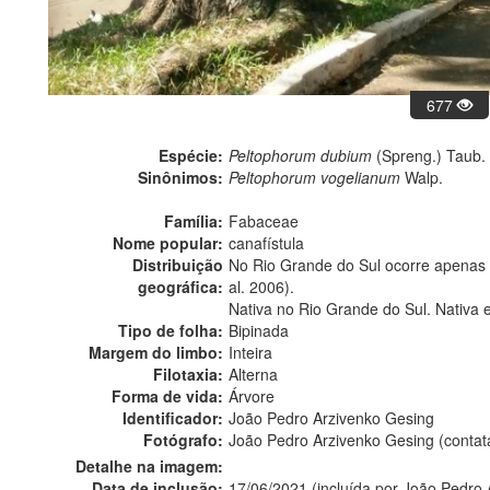
677
Espécie:
Peltophorum dubium
(Spreng.) Taub.
Sinônimos:
Peltophorum vogelianum
Walp.
Família:
Fabaceae
Nome popular:
canafístula
Distribuição
No Rio Grande do Sul ocorre apenas n
geográfica:
al. 2006).
Nativa no Rio Grande do Sul. Nativa 
Tipo de folha:
Bipinada
Margem do limbo:
Inteira
Filotaxia:
Alterna
Forma de vida:
Árvore
Identificador:
João Pedro Arzivenko Gesing
Fotógrafo:
João Pedro Arzivenko Gesing (conta
Detalhe na imagem:
Data de inclusão:
17/06/2021 (incluída por João Pedro