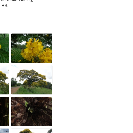
, RS.