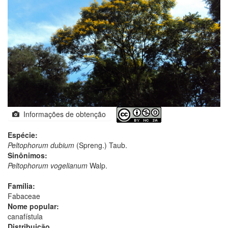
Informações de obtenção
Espécie:
Peltophorum dubium
(Spreng.) Taub.
Sinônimos:
Peltophorum vogelianum
Walp.
Família:
Fabaceae
Nome popular:
canafístula
Distribuição