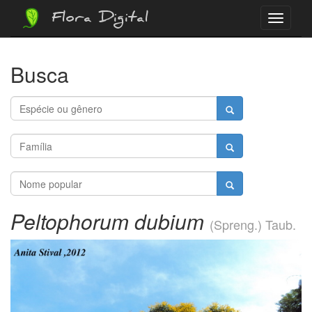
Flora Digital
Menu
Busca
Peltophorum dubium
(Spreng.) Taub.