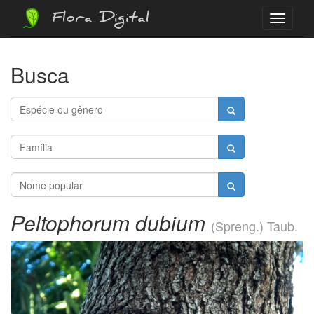
Flora Digital
Menu
Busca
Peltophorum dubium
(Spreng.) Taub.