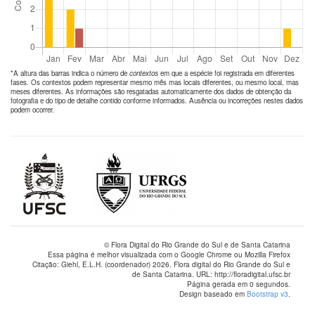
*A altura das barras indica o número de
contextos
em que a espécie foi registrada em diferentes
fases. Os contextos podem representar mesmo mês mas locais diferentes, ou mesmo local, mas
meses diferentes. As informações são resgatadas automaticamente dos dados de obtenção da
fotografia e do tipo de detalhe contido conforme informados. Ausência ou incorreções nestes dados
podem ocorrer.
© Flora Digital do Rio Grande do Sul e de Santa Catarina
Essa página é melhor visualizada com o Google Chrome ou Mozilla Firefox
Citação: Giehl, E.L.H. (coordenador) 2026. Flora digital do Rio Grande do Sul e
de Santa Catarina. URL: http://floradigital.ufsc.br
Página gerada em 0 segundos.
Design baseado em
Bootstrap v3
.