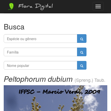
Flora Digital
Menu
Busca
Peltophorum dubium
(Spreng.) Taub.