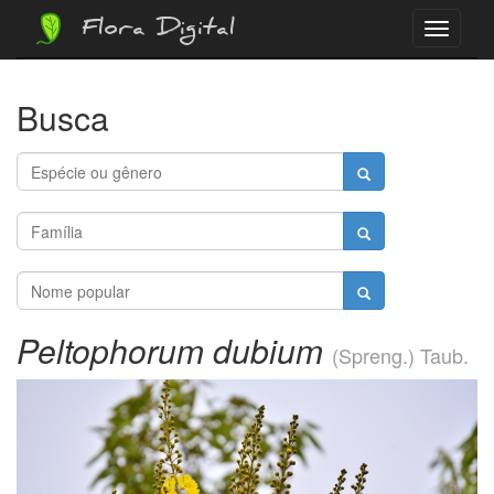
Flora Digital
Menu
Busca
Peltophorum dubium
(Spreng.) Taub.