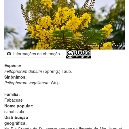
Informações de obtenção
Espécie:
Peltophorum dubium
(Spreng.) Taub.
Sinônimos:
Peltophorum vogelianum
Walp.
Família:
Fabaceae
Nome popular:
canafístula
Distribuição
geográfica:
No Rio Grande do Sul ocorre apenas na floresta do Alto Uruguai