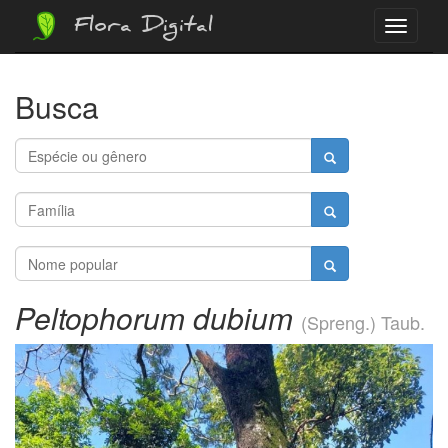
Flora Digital
Menu
Busca
Peltophorum dubium
(Spreng.) Taub.