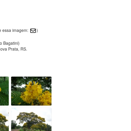
re essa imagem:
)
o Bagatini)
ova Prata, RS.