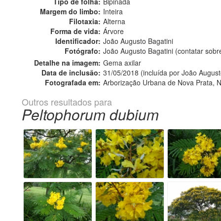
Tipo de folha:
Bipinada
Margem do limbo:
Inteira
Filotaxia:
Alterna
Forma de vida:
Árvore
Identificador:
João Augusto Bagatini
Fotógrafo:
João Augusto Bagatini (contatar sob
Detalhe na imagem:
Gema axilar
Data de inclusão:
31/05/2018 (incluída por João August
Fotografada em:
Arborização Urbana de Nova Prata, N
Outros resultados para
Peltophorum dubium