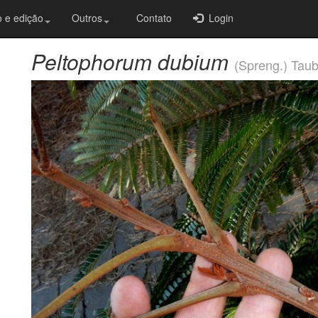
 e edição
Outros
Contato
Login
Peltophorum dubium
(Spreng.) Taub